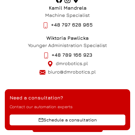
Kamil Mandrela
Machine Specialist
+48 797 628 965
Wiktoria Pawlicka
Younger Administration Specialist
+48 789 166 923
dmrobotics.pl
biuro@dmrobotics.pl
NIP
7861728913
Need a consultation?
REGON
524010501
Contact our automation experts
See also
:
Schedule a consultation
drewnianeskrzynie.com.pl